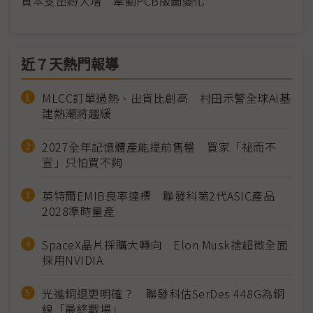
資本支出紛大增 牽動PCB版圖變化
近７天熱門報導
MLCC訂單過熱、出貨比創高 村田示警全球AI基
建熱潮將趨緩
2027全年記憶體產能提前售罄 買家「祕而不
宣」只怕買不夠
英特爾EMIB良率達標 聯發科第2代ASIC產品
2028準時量產
SpaceX晶片採購大轉向 Elon Musk捨超微全面
採用NVIDIA
光進銅退更明確？ 聯發科估SerDes 448G為銅
線「最終戰場」