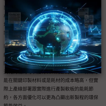
刻製程與印製製程最大的差異就是前者在關鍵
材料或蝕刻線路不可避免的化學處理，不僅會
增加產線各階段處理或清洗的複雜度，也會讓
製程設備更趨繁複，影響維護運作的成本。
新一代製程由於少掉不少化學處理製程，生產
線的部署由於處理複雜度與工序簡化，可以將
同樣的產線縮減僅剩三分之一，產線各個工序
消耗的能約可以獲得50%的節約效果，初期可
能在關鍵印製材料或是耗材的成本略高，但實
際上產線部署跟實際進行產製軟板的能耗節
約，各方面優化可以更為凸顯出新製程的環保