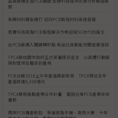
品質與穩定是PCB關鍵 閎康科技提供完善分析驗證服
務
長興材料穩紮穩打 迎向PCB製程材料高速發展
奧寶科技高階PCB製程解決方案迎接5G世代的誕生
台PCB廠邁入關鍵轉折點 新品拉貨動能攸關營運強弱
TPCA與桃園市政府正式簽署環安宣言 以具體行動展
現對環保及職安的重視
PCB台廠2018上半年產值再創新高 TPCA預估全年
產值將達6,308億元
TPCA積極推動產學合作計畫 鞏固台灣PCB產業技術
優勢
兩岸PCB擴產較勁 爭搶高階手機、車用大單 今年