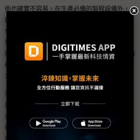
術也確實不容易，在生產必備的製程設備外，
還需要開發觸發材料、高速且高穩定性的金屬
化液體，生產製程設備必須滿足低傳送張力卷
對卷的(凹版)轉印設備，此外對於基材的聚醯亞
胺(Polyimide；PI)基板仍須預先處理更容易附著
轉印金屬液體的孔洞化處理，這些技術的整合
才能達到加成式卷對卷製程方案的生產基礎。
另一個思考重點是，加成式的軟板製程，有別
於運用黃光蝕刻產製的軟板製程，舊的製程在
黃光蝕刻條件下小能產出30μm線寬，但加成式
印製產出的線寬則可做到小於30μm的線寬，讓
軟板線路的布局更有彈性、更高密度，另外蝕