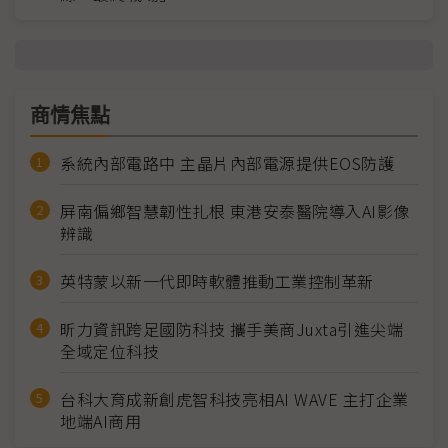
商情焦點
系統內部電路中 主晶片內部電源提供EOS防護
屏南偏鄉智慧韌性扎根 東港安泰醫院導入AI影像
辨識
英特蒙以新一代即時軟體推動工業控制革新
昕力資訊跨足國防科技 攜手美商Juxta引進尖端
全域定位科技
台科大育成新創虎智科技亮相AI WAVE 主打企業
地端AI商用