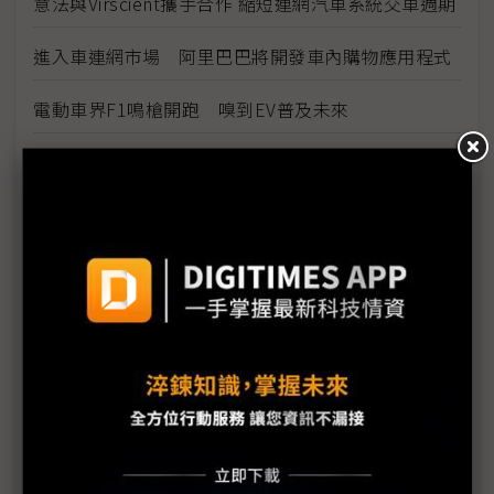
意法與Virscient攜手合作 縮短連網汽車系統交車週期
進入車連網市場 阿里巴巴將開發車內購物應用程式
電動車界F1鳴槍開跑 嗅到EV普及未來
「星」電動車生態聚落 赴美招商向Tesla送秋波
愛德克斯迎合市場變革 創新產品技術
EV無線充電全球商用化今年上路 成效待考驗
AI與車用晶片複雜程度更勝以往 記憶體類型選擇和
配置難度大幅增加
小心，你逆向了！博世力推逆向行車示警
恩智浦攜手安富利 憑豐富MCU/MPU迎AIoT商機