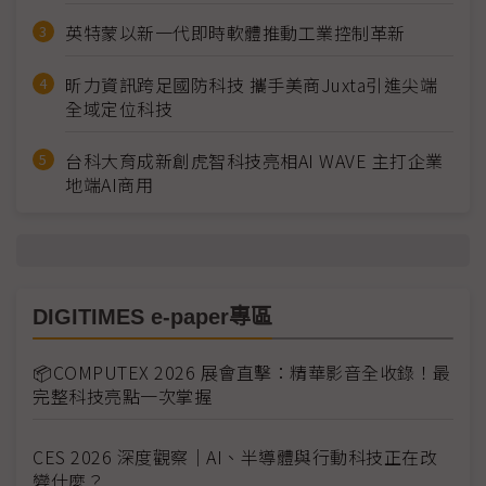
英特蒙以新一代即時軟體推動工業控制革新
昕力資訊跨足國防科技 攜手美商Juxta引進尖端
全域定位科技
台科大育成新創虎智科技亮相AI WAVE 主打企業
地端AI商用
DIGITIMES e-paper專區
📦COMPUTEX 2026 展會直擊：精華影音全收錄！最
完整科技亮點一次掌握
CES 2026 深度觀察｜AI、半導體與行動科技正在改
變什麼？