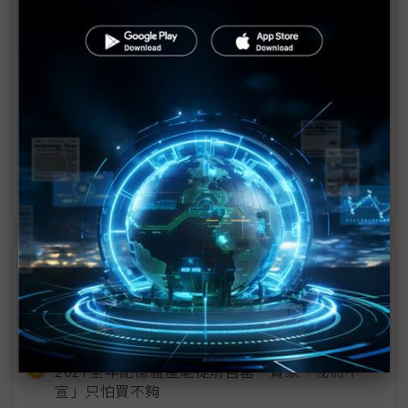
南韓車用AI平台對決升溫 日產攜手Naver、現代結
盟Kakao
中國大陸造車新勢力光芒消逝 2019面臨內憂外患
1
2
>>
近７天熱門報導
MLCC訂單過熱、出貨比創高 村田示警全球AI基
建熱潮將趨緩
2027全年記憶體產能提前售罄 買家「祕而不
宣」只怕買不夠