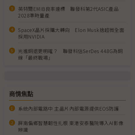
英特爾EMIB良率達標 聯發科第2代ASIC產品
2028準時量產
SpaceX晶片採購大轉向 Elon Musk捨超微全面
採用NVIDIA
光進銅退更明確？ 聯發科估SerDes 448G為銅
線「最終戰場」
商情焦點
系統內部電路中 主晶片內部電源提供EOS防護
屏南偏鄉智慧韌性扎根 東港安泰醫院導入AI影像
辨識