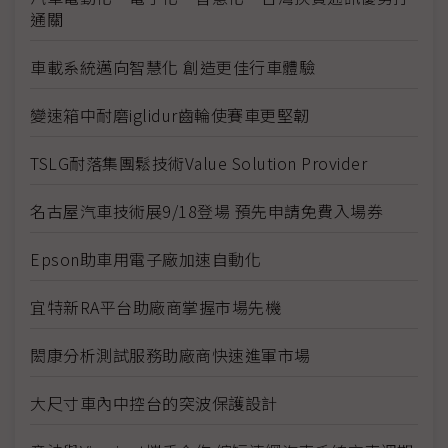
通關
車載系統邁向智慧化 創造更佳行車體驗
變速箱中耐磨iglidur齒輪使賽車更堅韌
TSLG耐落集團鬆技術Value Solution Provider
名古屋汽車技術展9/18登場 預先申請免費入場券
Epson助車用電子廠加速自動化
宜特新RA平台助廠商掌握市場先機
閎康分析測試服務助廠商快速進軍市場
大尺寸車內中控台的突波保護設計