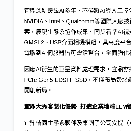
宜鼎深耕邊緣AI多年，不僅將AI導入工
NVIDIA、Intel、Qualcomm等國
案，展現生態系協作成果。同步看準AI視
GMSL2、USB介面相機模組，具高度平台相
電腦到AI伺服器皆可靈活整合，全面強
因應AI衍生的巨量資料處理需求，宜鼎亦投
PCIe Gen5 EDSFF SSD，不僅
開創新局。
宜鼎大秀客製化優勢 打造企業地端LLM
宜鼎偕同生態系夥伴及集團子公司安提（Aet