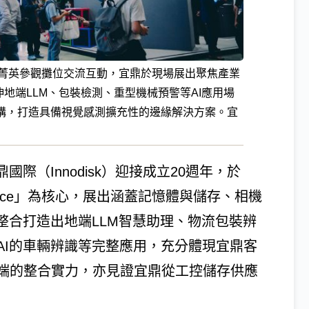
多產業菁英參觀攤位交流互動，宜鼎於現場展出聚焦產業
伸地端LLM、包裝檢測、重型機械預警等AI應用場
m等技術架構，打造具備視覺感測擴充性的邊緣解決方案。宜
際（Innodisk）迎接成立20週年，於
ntelligence」為核心，展出涵蓋記憶體與儲存、相機
整合打造出地端LLM智慧助理、物流包裝辨
AI的車輛辨識等完整應用，充分體現宜鼎客
端的整合實力，亦見證宜鼎從工控儲存供應