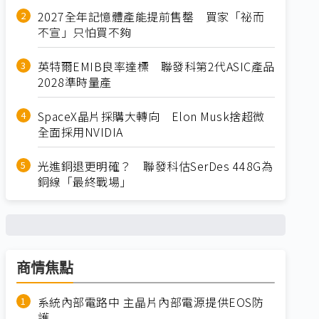
2027全年記憶體產能提前售罄 買家「祕而
不宣」只怕買不夠
英特爾EMIB良率達標 聯發科第2代ASIC產品
2028準時量產
SpaceX晶片採購大轉向 Elon Musk捨超微
全面採用NVIDIA
光進銅退更明確？ 聯發科估SerDes 448G為
銅線「最終戰場」
商情焦點
系統內部電路中 主晶片內部電源提供EOS防
護