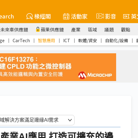
earch
椽經閣
活動家
影音
英
未來車供應鏈
蘋果供應鏈
產業
區域
議題
觀點
ge
｜
CarTech
｜
智慧應用
｜
ICT
｜
軟體/資安
｜
自動化/設備
｜
聚焦產業AI應用 打造可擴充的邊