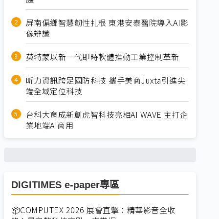
屏南偏鄉智慧韌性扎根 東港安泰醫院導入AI影
像辨識
英特蒙以新一代即時軟體推動工業控制革新
昕力資訊跨足國防科技 攜手美商Juxta引進尖
端全域定位科技
台科大育成新創虎智科技亮相AI WAVE 主打企
業地端AI商用
DIGITIMES e-paper專區
📦COMPUTEX 2026 展會直擊：精華影音全收