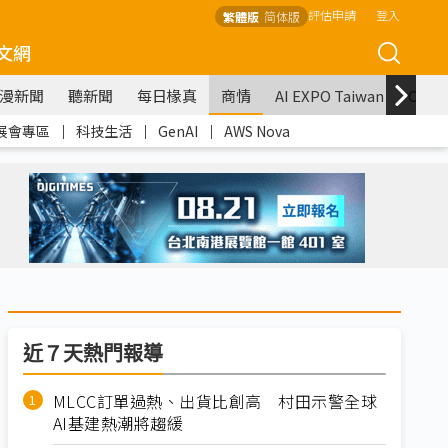
評估申請
登入
繁體版
简体版
文網
漫新聞
聽新聞
每日椽真
商情
AI EXPO Taiwan
COM
展會專區
｜
科技生活
｜
GenAI
｜
AWS Nova
近７天熱門報導
MLCC訂單過熱、出貨比創高 村田示警全球
AI基建熱潮將趨緩