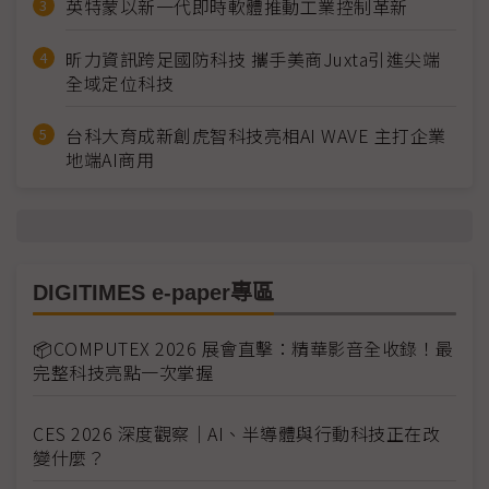
英特蒙以新一代即時軟體推動工業控制革新
昕力資訊跨足國防科技 攜手美商Juxta引進尖端
全域定位科技
台科大育成新創虎智科技亮相AI WAVE 主打企業
地端AI商用
DIGITIMES e-paper專區
📦COMPUTEX 2026 展會直擊：精華影音全收錄！最
完整科技亮點一次掌握
CES 2026 深度觀察｜AI、半導體與行動科技正在改
變什麼？