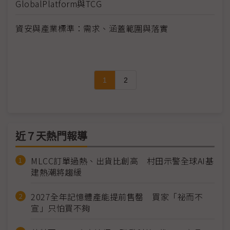
GlobalPlatform與TCG
資安與產業標準：需求、涵蓋範圍與落實
1
2
近７天熱門報導
MLCC訂單過熱、出貨比創高 村田示警全球AI基
建熱潮將趨緩
2027全年記憶體產能提前售罄 買家「祕而不
宣」只怕買不夠