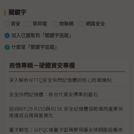
關鍵字
資安
華邦電
物聯網
網路安全
加入已選取到「關鍵字追蹤」
什麼是「關鍵字追蹤」
商情專輯－硬體資安專欄
深入解析W77Q安全快閃記憶體的核心防禦機制
安全快閃記憶體：新世代資安標準的基石
迎向WP.29 R155與R156 安全記憶體協助車用產業快
速達成合規與差異化
量子韌性：以PQC後量子密碼學保護全球網路設備供