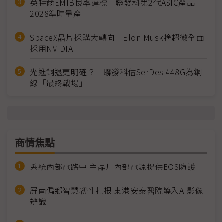
英特爾EMIB良率達標 聯發科第2代ASIC產品
2028準時量產
SpaceX晶片採購大轉向 Elon Musk捨超微全面
採用NVIDIA
光進銅退更明確？ 聯發科估SerDes 448G為銅
線「最終戰場」
商情焦點
系統內部電路中 主晶片內部電源提供EOS防護
屏南偏鄉智慧韌性扎根 東港安泰醫院導入AI影像
辨識