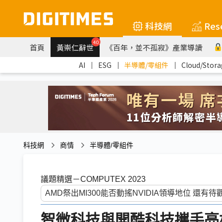
科技網
Res
40
首頁
黃崇仁辭世
《百年，並不孤寂》產業導讀
AI
｜
ESG
｜
半導體/零組件
｜
Cloud/Stora
科技網
商情
半導體/零組件
議題精選－COMPUTEX 2023
智微科技與開酷科技攜手亮相2