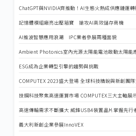
ChatGPT與NVIDIA齊推動！AI生態火熱成供應鏈運
記憶體模組廠亮出壓箱寶 搶攻AI高效儲存商機
AI推波智慧應用浪潮 IPC業者參展兩種面貌
Ambient Photonics室內光源太陽能電池啟動太陽
ESG成為企業轉型引擎的趨勢與挑戰
COMPUTEX 2023盛大登場 全球科技精銳與新創團
技鋼科技聚焦高速運算市場 COMPUTEX三大主軸展
高速傳輸需求不斷擴大 威鋒USB4裝置晶片掌握先行
義大利新創企業參展InnoVEX