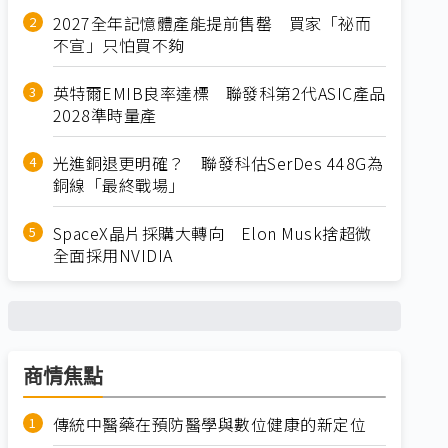
2027全年記憶體產能提前售罄 買家「祕而
不宣」只怕買不夠
英特爾EMIB良率達標 聯發科第2代ASIC產品
2028準時量產
光進銅退更明確？ 聯發科估SerDes 448G為
銅線「最終戰場」
SpaceX晶片採購大轉向 Elon Musk捨超微
全面採用NVIDIA
商情焦點
傳統中醫藥在預防醫學與數位健康的新定位