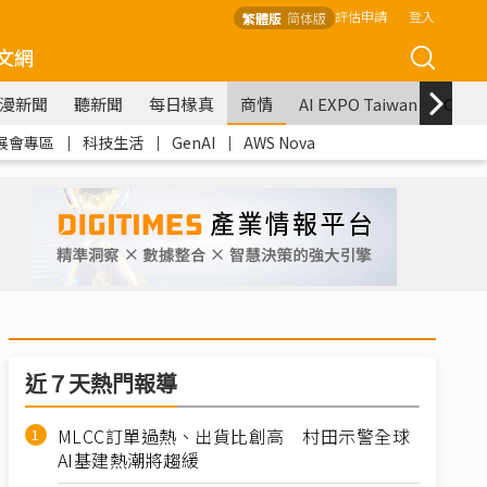
評估申請
登入
繁體版
简体版
文網
漫新聞
聽新聞
每日椽真
商情
AI EXPO Taiwan
COM
展會專區
｜
科技生活
｜
GenAI
｜
AWS Nova
近７天熱門報導
MLCC訂單過熱、出貨比創高 村田示警全球
AI基建熱潮將趨緩