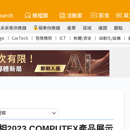
earch
椽經閣
活動家
影音
英
未來車供應鏈
蘋果供應鏈
產業
區域
議題
觀點
ge
｜
CarTech
｜
智慧應用
｜
ICT
｜
軟體/資安
｜
自動化/設備
｜
023 COMPUTEX產品展示