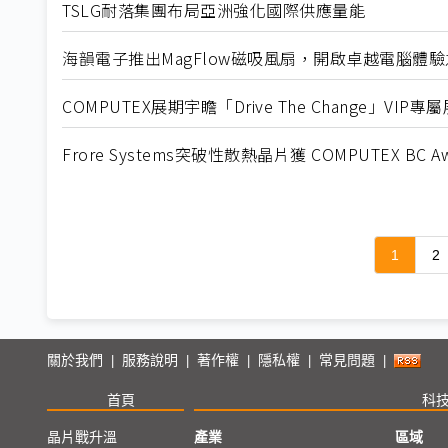
TSLG耐落集團布局亞洲強化國際供應量能
海韻電子推出MagFlow磁吸風扇，開啟卓越電腦體
COMPUTEX展期宇瞻「Drive The Change」V
Frore Systems突破性散熱晶片獲 COMPUTEX BC Aw
1
2
關於我們
服務說明
著作權
隱私權
常見問題
|
|
|
|
|
首頁
科
晶片戰升溫
產業
區域