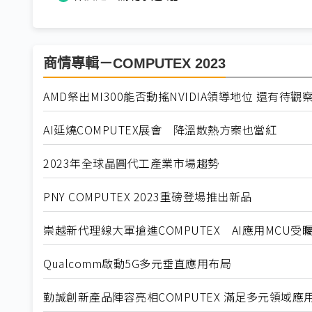
商情專輯－COMPUTEX 2023
AMD祭出MI300能否動搖NVIDIA領導地位 還有待觀
AI延燒COMPUTEX展會 降溫散熱方案也當紅
2023年全球晶圓代工產業市場趨勢
PNY COMPUTEX 2023重磅登場推出新品
崇越新代理線大軍搶進COMPUTEX AI應用MCU受
Qualcomm啟動5G多元垂直應用布局
勤誠創新產品陣容亮相COMPUTEX 滿足多元領域應