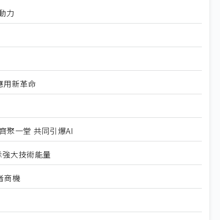
轉動力
能應用新革命
隊齊聚一堂 共同引爆AI
示強大技術能量
者商機