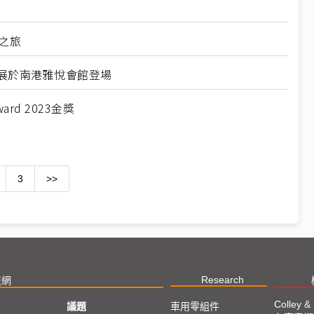
驗之旅
IP專屬展於南港雅悅會館登場
ard 2023金獎
3
>>
Research
技網
Colley &
議題
車用零組件